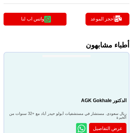
أحجز الموعد
واتس اب لنا
أطباء مشابهون
الدكتور AGK Gokhale
ريال سعودى. مستشار في مستشفيات أبولو حيدر أباد مع +32 سنوات من
الخبرة
عرض التفاصيل