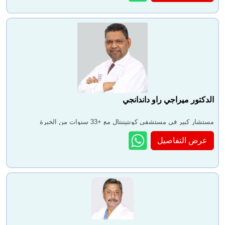
الدكتور ميراجي راو داندانجي
مستشار كبير في مستشفى كونتيننتال مع +33 سنوات من الخبرة
عرض التفاصيل