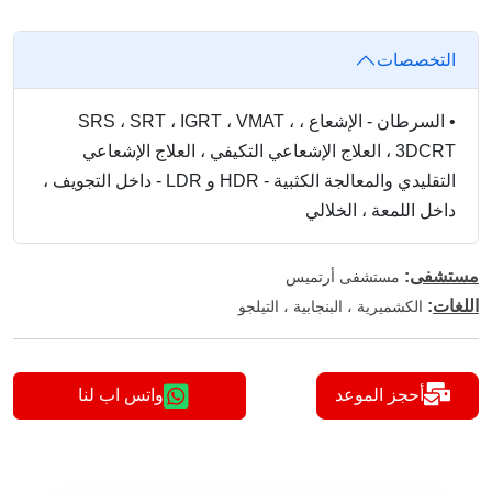
التخصصات
•
السرطان - الإشعاع ، SRS ، SRT ، IGRT ، VMAT ،
3DCRT ، العلاج الإشعاعي التكيفي ، العلاج الإشعاعي
التقليدي والمعالجة الكثبية - HDR و LDR - داخل التجويف ،
داخل اللمعة ، الخلالي
مستشفى
:
مستشفى أرتميس
اللغات
:
الكشميرية ، البنجابية ، التيلجو
أحجز الموعد
واتس اب لنا