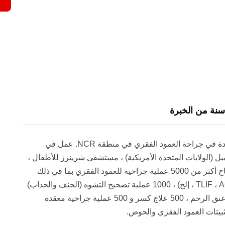
الدكتور Hitesh Garg هو جراح مشهور وذو خبرة جيدة في جراحة العمود الفقري في منطقة NCR. عمل في
يل (الولايات المتحدة الأمريكية) ، مستشفى شرينرز للأطفال ،
فيلادلفيا (الولايات المتحدة الأمريكية). لقد أجرى بنجاح أكثر من 5000 عملية جراحية للعمود الفقري بما في ذلك
أكثر من 2500 عملية دمج في العمود الفقري (TLIF ، ACDF ، إلخ) ، 1000 عملية تصحيح التشوه (الجنف والحداب)
، 300 عملية استبدال للقرص الاصطناعي القطني وعنق الرحم ، 500 علاج كسر و 500 عملية جراحية معقدة
ثبيتات العمود الفقري والحوض.