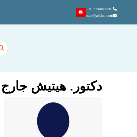
+91-9990085860
care@alfplus.com
دكتور. هيتيش جارج