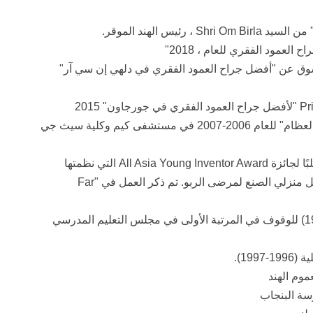
لعمود الفقري للعام ، 2018"
لسوق عن "أفضل جراح العمود الفقري في دلهي إن سي آر"
جائزة الدكتور باندورانجي "لأفضل مقيم في جراحة العظام" للعام 2006-2007 في مستشفى كيم وكلية سيث جي
تم اختياره من بين أفضل 12 مرشحًا من بين 298 طلبًا لجائزة All Asia Young Inventor Award التي نظمتها
Hewlett Packard (ديسمبر 2000) للعمل على فاصل منزلي الصنع لمرضى الربو. تم ذكر العمل في "Far
الميدالية الذهبية للدكتور هيرا لال شارما (1996-1997) للوقوف في المرتبة الأولى في مجلس التعليم المدرسي
19).
موم الهند
سة البنجاب