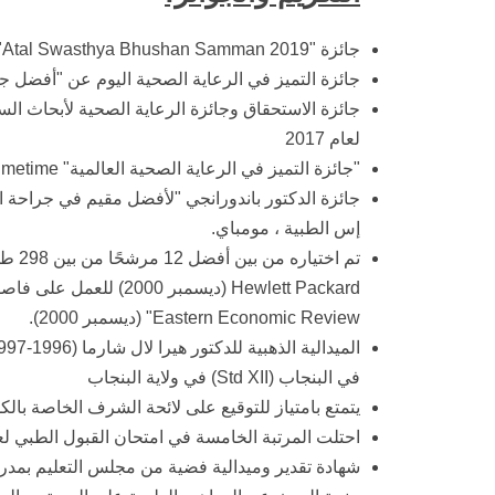
جائزة "Atal Swasthya Bhushan Samman 2019" من السيد Shri Om Birla ، رئيس الهند الموقر.
جائزة التميز في الرعاية الصحية اليوم عن "أفضل جراح ا
جائزة الاستحقاق وجائزة الرعاية الصحية لأبحاث ا
لعام 2017
"جائزة التميز في الرعاية الصحية العالمية" Primetime "لأفضل جراح العمود الفقري في جورجاون" 2015
إس الطبية ، مومباي.
Eastern Economic Review" (ديسمبر 2000).
في البنجاب (Std XII) في ولاية البنجاب
يتمتع بامتياز للتوقيع على لائحة الشرف الخاصة بالكلية (1996-97
احتلت المرتبة الخامسة في امتحان القبول الطبي لع
شهادة تقدير وميدالية فضية من مجلس التعليم بمدر