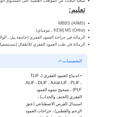
منحة البحث عن المواهب العلمية على المستوى ال
تعليم:
MBBS (AIIMS)
MS (Ortho) (KEM ، مومباي)
الزمالة في جراحة العمود الفقري (جامعة ييل ، الولاي
الزمالة في طب العمود الفقري للأطفال (مستشفيات ش
التخصصات
•
اندماج العمود الفقري (TLIF ،
ALIF ، DLIF ، Axial-LIF ، PLIF ،
PLF) ، تصحيح تشوه العمود
الفقري (الجنف والحداب) ،
استبدال القرص الاصطناعي (عنق
الرحم والقطني) ، جراحات العمود