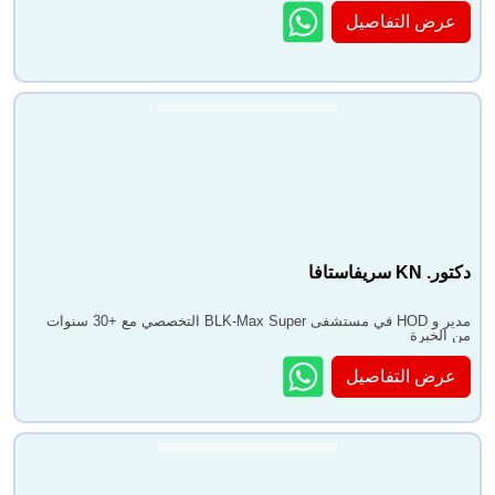
عرض التفاصيل
دكتور. KN سريفاستافا
مدير و HOD في مستشفى BLK-Max Super التخصصي مع +30 سنوات
من الخبرة
عرض التفاصيل