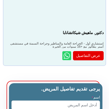
دكتور. ماهيش شيكاتشانابا
استشاري أول - الجراحة العامة والمناظير وجراحة السمنة في مستشفى
أستر بنغالور مع +16 سنوات من الخبرة
عرض التفاصيل
يرجى تقديم تفاصيل المريض.
اسم
*