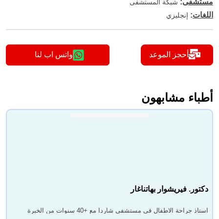
مستشفى
:
شبكة المستشفى
اللغات
:
إنجليزي
أحجز الموعد
واتس اب لنا
أطباء مشابهون
دكتور. فيريشوار بهاتناغار
استاذ جراحة الاطفال في مستشفى شاردا مع +40 سنوات من الخبرة