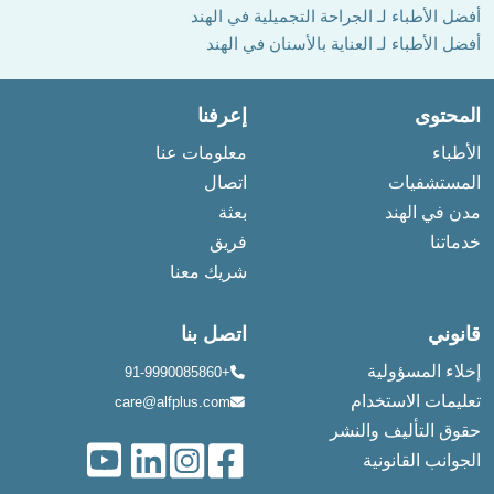
أفضل الأطباء لـ الجراحة التجميلية في الهند
أفضل الأطباء لـ العناية بالأسنان في الهند
المحتوى
إعرفنا
الأطباء
معلومات عنا
المستشفيات
اتصال
مدن في الهند
بعثة
خدماتنا
فريق
شريك معنا
قانوني
اتصل بنا
إخلاء المسؤولية
+91-9990085860
تعليمات الاستخدام
care@alfplus.com
حقوق التأليف والنشر
الجوانب القانونية