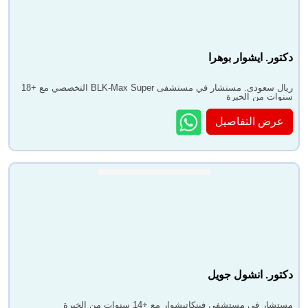
دكتور. ايشوار بوهرا
ريال سعودى. مستشار في مستشفى BLK-Max Super التخصصي مع +18
سنوات من الخبرة
عرض التفاصيل
دكتور. انشول جويل
مستشار في مستشفى فينكاتيشوار مع +14 سنوات من الخبرة