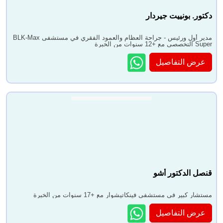
دكتور. بونييت جيردار
مدير أول ورئيس - جراحة العظام والعمود الفقري في مستشفى BLK-Max
Super التخصصي مع +12 سنوات من الخبرة
عرض التفاصيل
قنصل الدكتور أشو
مستشار كبير في مستشفى فينكاتيشوار مع +17 سنوات من الخبرة
عرض التفاصيل