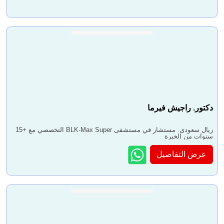
دكتور. راجيش فيرما
ريال سعودى. مستشار في مستشفى BLK-Max Super التخصصي مع +15
سنوات من الخبرة
عرض التفاصيل