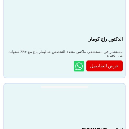
الدكتور. راج كومار
مستشار في مستشفى ماكس متعدد التخصص شاليمار باغ مع +35 سنوات
من الخبرة
عرض التفاصيل