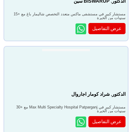
الدكتور. BISWARUP سين
مستشار كبير في مستشفى ماكس متعدد التخصص شاليمار باغ مع +15
سنوات من الخبرة
عرض التفاصيل
الدكتور. شراد كومار اجاروال
مستشار كبير في Max Multi Specialty Hospital Patparganj مع +30
سنوات من الخبرة
عرض التفاصيل