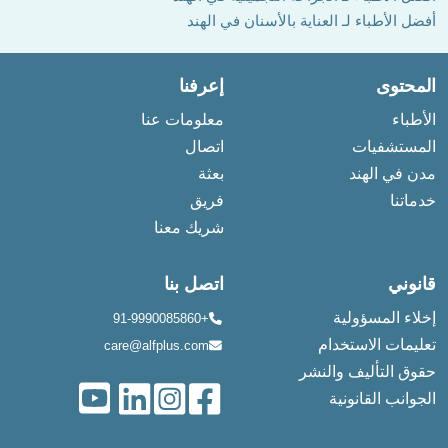
أفضل الأطباء لـ العناية بالأسنان في الهند
المحتوى
إعرفنا
الأطباء
معلومات عنا
المستشفيات
اتصال
مدن في الهند
بعثة
خدماتنا
فريق
شريك معنا
قانوني
اتصل بنا
إخلاء المسؤولية
+91-9990085860
تعليمات الاستخدام
care@alfplus.com
حقوق التأليف والنشر
الجوانب القانونية