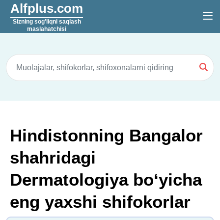
Alfplus.com
Sizning sog'liqni saqlash
maslahatchisi
Hindistonning Bangalor
shahridagi
Dermatologiya boʻyicha
eng yaxshi shifokorlar