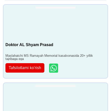
Doktor AL Shyam Prasad
Maslahatchi MS Ramayah Memorial kasalxonasida 20+ yillik
tajribaga ega
Tafsilotlarni ko'rish