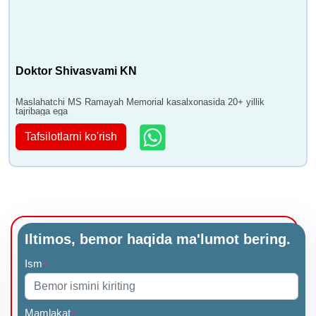
Doktor Shivasvami KN
Maslahatchi MS Ramayah Memorial kasalxonasida 20+ yillik
tajribaga ega
Tafsilotlarni ko'rish
Iltimos, bemor haqida ma'lumot bering.
Ism
*
Mamlakat
*