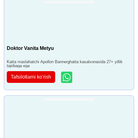
Doktor Vanita Metyu
Katta maslahatchi Apollon Bannerghatta kasalxonasida 27+ yillik
tajribaga ega
Tafsilotlarni ko'rish