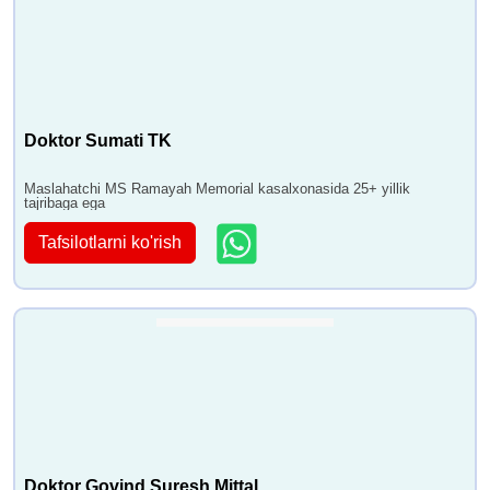
Doktor Sumati TK
Maslahatchi MS Ramayah Memorial kasalxonasida 25+ yillik
tajribaga ega
Tafsilotlarni ko'rish
Doktor Govind Suresh Mittal