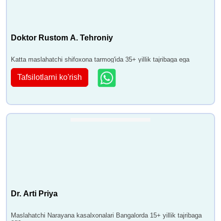
Doktor Rustom A. Tehroniy
Katta maslahatchi shifoxona tarmog'ida 35+ yillik tajribaga ega
Tafsilotlarni ko'rish
Dr. Arti Priya
Maslahatchi Narayana kasalxonalari Bangalorda 15+ yillik tajribaga